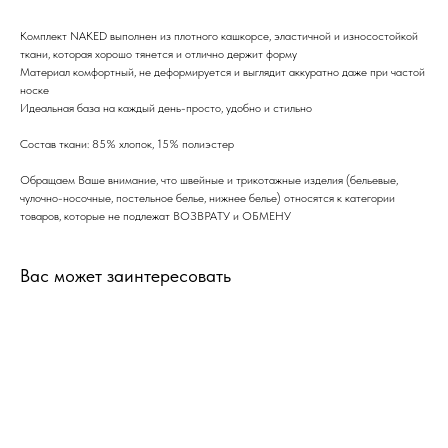
Комплект NAKED выполнен из плотного кашкорсе, эластичной и износостойкой
ткани, которая хорошо тянется и отлично держит форму
Материал комфортный, не деформируется и выглядит аккуратно даже при частой
носке
Идеальная база на каждый день-просто, удобно и стильно
Состав ткани: 85% хлопок, 15% полиэстер
Обращаем Ваше внимание, что швейные и трикотажные изделия (бельевые,
чулочно-носочные, постельное белье, нижнее белье) относятся к категории
товаров, которые не подлежат ВОЗВРАТУ и ОБМЕНУ
Вас может заинтересовать