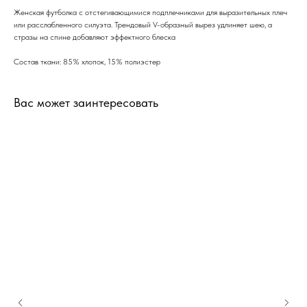
Женская футболка с отстегивающимися подплечниками для выразительных плеч
или расслабленного силуэта. Трендовый V-образный вырез удлиняет шею, а
стразы на спине добавляют эффектного блеска
Состав ткани: 85% хлопок, 15% полиэстер
Вас может заинтересовать