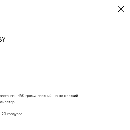
BY
диагональ-450 грамм, плотный, но не жесткий
олиэстер
 20 градусов