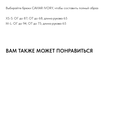
Выбирайте брюки CAVIAR IVORY, чтобы составить полный образ
XS-S: ОГ до 87; ОТ до 68; длина рукава 65
M-L: ОГ до 94; ОТ до 75; длина рукава 65
ВАМ ТАКЖЕ МОЖЕТ ПОНРАВИТЬСЯ