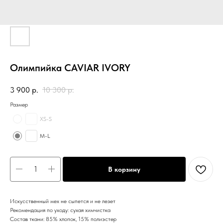
Олимпийка CAVIAR IVORY
3 900
р.
10 300
р.
Размер
XS-S
M-L
В корзину
Искусственный мех не сыпется и не лезет
Рекомендация по уходу: сухая химчистка
Состав ткани: 85% хлопок, 15% полиэстер